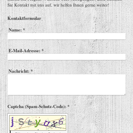
Sie Kontakt mit uns auf, wir helfen Ihnen gerne weiter!
Kontaktformular
Name:
*
E-Mail-Adresse:
*
Nachricht:
*
Captcha (Spam-Schutz-Code): *