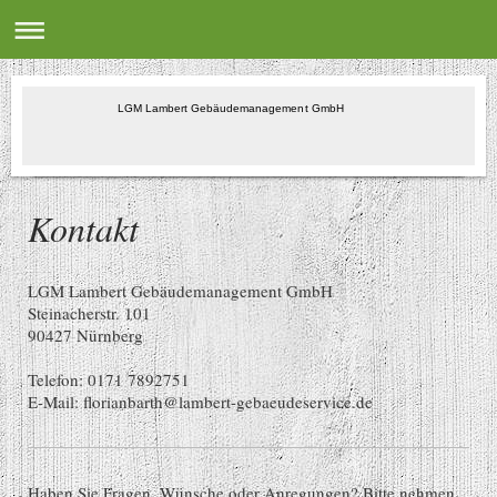
LGM Lambert Gebäudemanagement GmbH
Kontakt
LGM Lambert Gebäudemanagement GmbH
Steinacherstr. 101
90427
Nürnberg
Telefon: 0171 7892751
E-Mail:
florianbarth@lambert-gebaeudeservice.de
Haben Sie Fragen, Wünsche oder Anregungen? Bitte nehmen